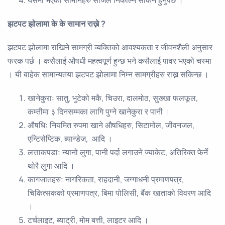
यसमा भएका सामानहरु सजिलै निकाल्न सकिने हुनुपर्छ ।
झटपट झोलामा के के सामान राख्ने
?
झटपट झोलामा राखिने सामग्री व्यक्तिको आवश्यकता र जीवनशैली अनुसार
फरक पर्छ । कसैलाई औषधी महत्वपूर्ण हुन्छ भने कसैलाई पावर भएको चस्मा
। यी बाहेक सामान्यतया झटपट झोलामा निम्न सामग्रीहरु राख्न सकिन्छ ।
खानेकुराः सातु, भुटेको मकै, चिउरा, दालमोठ, सुख्खा फलफूल,
कम्तीमा ३ दिनसम्मका लागि पुग्ने खानेकुरा र पानी ।
औषधिः नियमित रुपमा खाने औषधिहरु, सिटामोल, जीवनजल,
एन्टिसेप्टिक, ब्यान्डेज, आदि ।
लत्ताकपडाः न्यानो लुगा, पानी पर्दा लगाउने ज्याकेट, अतिरिक्त फेर्ने
थोरै लुगा आदि ।
कागजातहरुः नागरिकता, राहदानी, जग्गाधनी प्रमाणपत्र,
चिकित्सकको प्रमाणपत्र, बिमा पोलिसी, बैंक खाताको विवरण आदि
।
टर्चलाइट, ब्याट्री, मोम बत्ती, लाइटर आदि ।